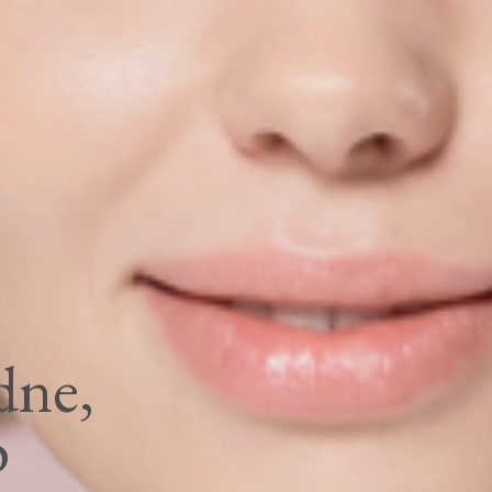
dne,
b